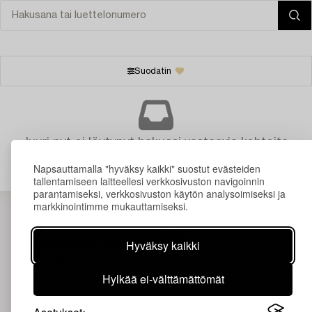
Suodatin
Juuri nyt ei löytynyt hakuasi vastaavia kohteita.
Napsauttamalla "hyväksy kaikki" suostut evästeiden
tallentamiseen laitteellesi verkkosivuston navigoinnin
parantamiseksi, verkkosivuston käytön analysoimiseksi ja
markkinointimme mukauttamiseksi.
Hyväksy kaikki
Hylkää ei-välttämättömät