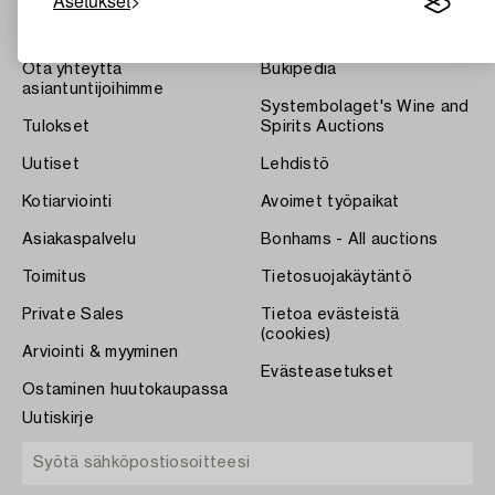
Asetukset
Tietoa Bukowskista
Ehdot
Ota yhteyttä
Bukipedia
asiantuntijoihimme
Systembolaget's Wine and
Tulokset
Spirits Auctions
Uutiset
Lehdistö
Kotiarviointi
Avoimet työpaikat
Asiakaspalvelu
Bonhams - All auctions
Toimitus
Tietosuojakäytäntö
Private Sales
Tietoa evästeistä
(cookies)
Arviointi & myyminen
Evästeasetukset
Ostaminen huutokaupassa
Uutiskirje