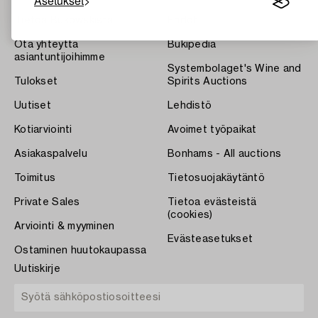
Asetukset
Tietoa Bukowskista
Ehdot
Ota yhteyttä
Bukipedia
asiantuntijoihimme
Systembolaget's Wine and
Tulokset
Spirits Auctions
Uutiset
Lehdistö
Kotiarviointi
Avoimet työpaikat
Asiakaspalvelu
Bonhams - All auctions
Toimitus
Tietosuojakäytäntö
Private Sales
Tietoa evästeistä
(cookies)
Arviointi & myyminen
Evästeasetukset
Ostaminen huutokaupassa
Uutiskirje