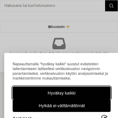
Suodatin
Juuri nyt ei löytynyt hakuasi vastaavia kohteita.
Napsauttamalla "hyväksy kaikki" suostut evästeiden
tallentamiseen laitteellesi verkkosivuston navigoinnin
parantamiseksi, verkkosivuston käytön analysoimiseksi ja
markkinointimme mukauttamiseksi.
Hyväksy kaikki
Hylkää ei-välttämättömät