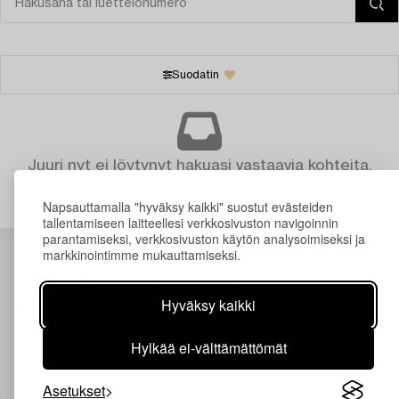
Suodatin
Juuri nyt ei löytynyt hakuasi vastaavia kohteita.
Napsauttamalla "hyväksy kaikki" suostut evästeiden
tallentamiseen laitteellesi verkkosivuston navigoinnin
parantamiseksi, verkkosivuston käytön analysoimiseksi ja
markkinointimme mukauttamiseksi.
Hyväksy kaikki
Hylkää ei-välttämättömät
Asetukset