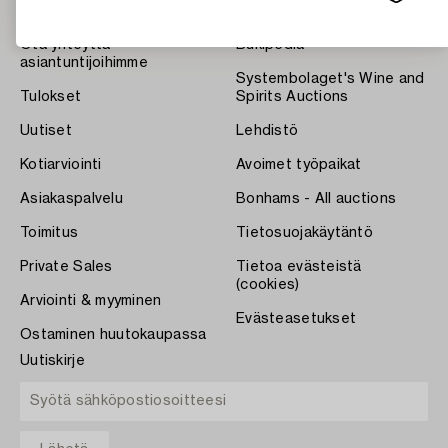
Tietoa Bukowskista
Ehdot
Ota yhteyttä
Bukipedia
asiantuntijoihimme
Systembolaget's Wine and
Tulokset
Spirits Auctions
Uutiset
Lehdistö
Kotiarviointi
Avoimet työpaikat
Asiakaspalvelu
Bonhams - All auctions
Toimitus
Tietosuojakäytäntö
Private Sales
Tietoa evästeistä
(cookies)
Arviointi & myyminen
Evästeasetukset
Ostaminen huutokaupassa
Uutiskirje