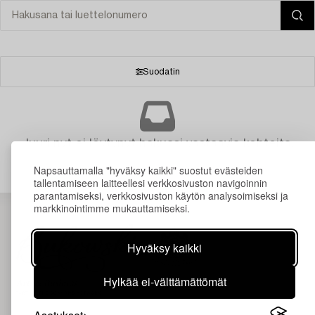
Suodatin
Juuri nyt ei löytynyt hakuasi vastaavia kohteita.
Napsauttamalla "hyväksy kaikki" suostut evästeiden
tallentamiseen laitteellesi verkkosivuston navigoinnin
parantamiseksi, verkkosivuston käytön analysoimiseksi ja
markkinointimme mukauttamiseksi.
Hyväksy kaikki
Hylkää ei-välttämättömät