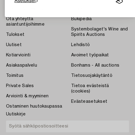
Asetukset
Tietoa Bukowskista
Ehdot
Ota yhteyttä
Bukipedia
asiantuntijoihimme
Systembolaget's Wine and
Tulokset
Spirits Auctions
Uutiset
Lehdistö
Kotiarviointi
Avoimet työpaikat
Asiakaspalvelu
Bonhams - All auctions
Toimitus
Tietosuojakäytäntö
Private Sales
Tietoa evästeistä
(cookies)
Arviointi & myyminen
Evästeasetukset
Ostaminen huutokaupassa
Uutiskirje