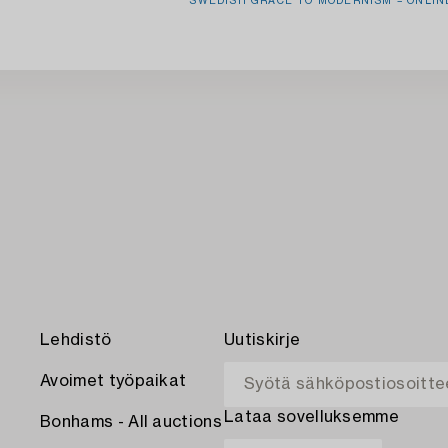
SWEDISH GRACE TO MODERNISM – ONLIN
Lehdistö
Uutiskirje
Avoimet työpaikat
Lataa sovelluksemme
Bonhams - All auctions