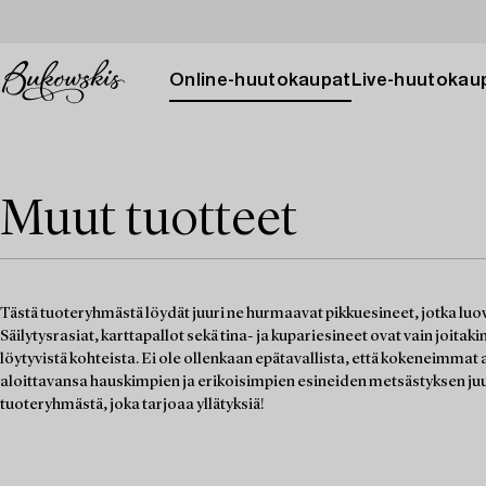
Online-huutokaupat
Live-huutokau
Muut tuotteet
Tästä tuoteryhmästä löydät juuri ne hurmaavat pikkuesineet, jotka luo
Säilytysrasiat, karttapallot sekä tina- ja kupariesineet ovat vain joitaki
löytyvistä kohteista. Ei ole ollenkaan epätavallista, että kokeneimm
aloittavansa hauskimpien ja erikoisimpien esineiden metsästyksen juu
tuoteryhmästä, joka tarjoaa yllätyksiä!