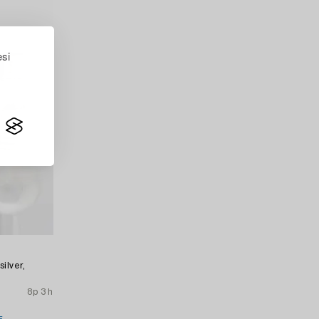
esi
ilver,
8p 3 h