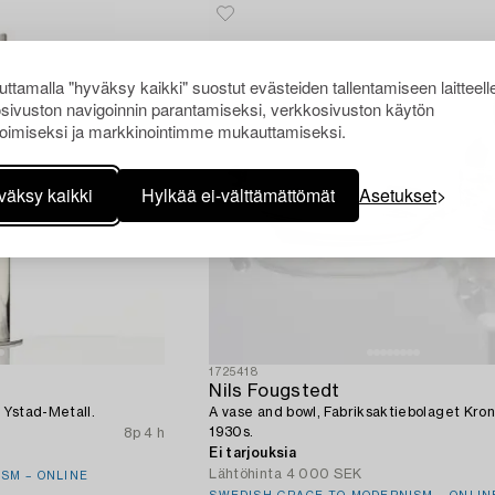
ttamalla "hyväksy kaikki" suostut evästeiden tallentamiseen laitteell
sivuston navigoinnin parantamiseksi, verkkosivuston käytön
oimiseksi ja markkinointimme mukauttamiseksi.
väksy kaikki
Hylkää ei-välttämättömät
Asetukset
1725418
Nils Fougstedt
 Ystad-Metall.
A vase and bowl, Fabriksaktiebolaget Krons
1930s.
8p 4 h
Ei tarjouksia
Lähtöhinta
4 000 SEK
SM – ONLINE