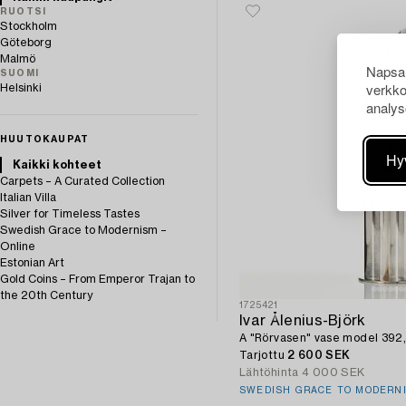
RUOTSI
Stockholm
Göteborg
Malmö
Napsau
SUOMI
verkko
Helsinki
analys
HUUTOKAUPAT
Hy
Kaikki kohteet
Carpets – A Curated Collection
Italian Villa
Silver for Timeless Tastes
Swedish Grace to Modernism –
Online
Estonian Art
Gold Coins – From Emperor Trajan to
the 20th Century
1725421
Ivar Ålenius-Björk
A "Rörvasen" vase model 392,
Tarjottu
2 600 SEK
Lähtöhinta
4 000 SEK
SWEDISH GRACE TO MODERNI