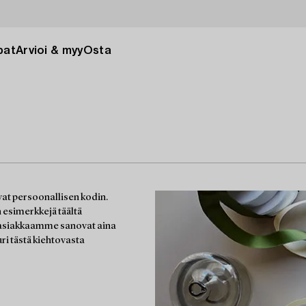
pat
Arvioi & myy
Osta
vat persoonallisen kodin.
n esimerkkejä täältä
at asiakkaamme sanovat aina
ri tästä kiehtovasta