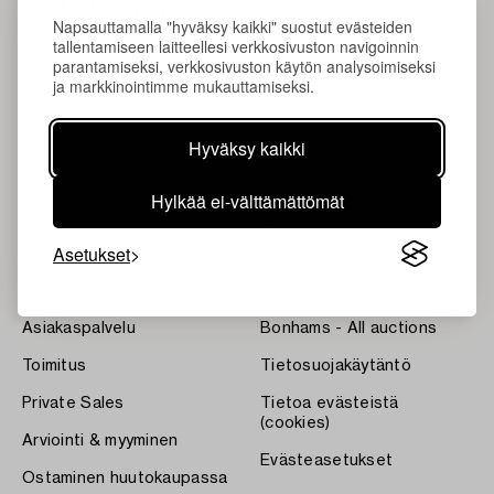
Napsauttamalla "hyväksy kaikki" suostut evästeiden
tallentamiseen laitteellesi verkkosivuston navigoinnin
parantamiseksi, verkkosivuston käytön analysoimiseksi
ja markkinointimme mukauttamiseksi.
Tietoa Bukowskista
Ehdot
Hyväksy kaikki
Ota yhteyttä
Bukipedia
asiantuntijoihimme
Hylkää ei-välttämättömät
Systembolaget's Wine and
Tulokset
Spirits Auctions
Asetukset
Uutiset
Lehdistö
Kotiarviointi
Avoimet työpaikat
Asiakaspalvelu
Bonhams - All auctions
Toimitus
Tietosuojakäytäntö
Private Sales
Tietoa evästeistä
(cookies)
Arviointi & myyminen
Evästeasetukset
Ostaminen huutokaupassa