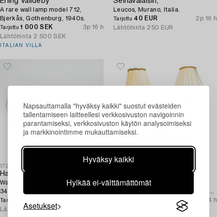
Erling Valldeby
Seinävalaisin,
A rare wall lamp model 712,
Leucos, Murano, Italia.
Bjerkås, Gothenburg, 1940s.
40 EUR
2p 16 h
Tarjottu
1 000 SEK
3p 16 h
Lähtöhinta
250 EUR
Tarjottu
Lähtöhinta
2 500 SEK
ITALIAN VILLA
Napsauttamalla "hyväksy kaikki" suostut evästeiden
tallentamiseen laitteellesi verkkosivuston navigoinnin
parantamiseksi, verkkosivuston käytön analysoimiseksi
ja markkinointimme mukauttamiseksi.
Hyväksy kaikki
1728551
1730869
Hans-Agne Jakobsson
Harald Notini
Hylkää ei-välttämättömät
Wall lamps, a set of three, V
A wall lamp model 8651, Arvid
343/B, Hans-Agne Jakobsson AB,
Böhlmarks Lampfabrik, Stockholm,
Markaryd, 1970s.
300 SEK
15 h 54m
1940s.
Ei tarjouksia
3p 14 h
Tarjottu
Asetukset
Lähtöhinta
3 000 SEK
Lähtöhinta
4 000 SEK