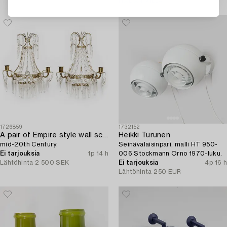
ITALIAN VILLA
1726859
1732152
A pair of Empire style wall sconces,
Heikki Turunen
mid-20th Century.
Seinävalaisinpari, malli HT 950-
Ei tarjouksia
1p 14 h
006 Stockmann Orno 1970-luku.
Lähtöhinta
2 500 SEK
Ei tarjouksia
4p 16 h
Lähtöhinta
250 EUR