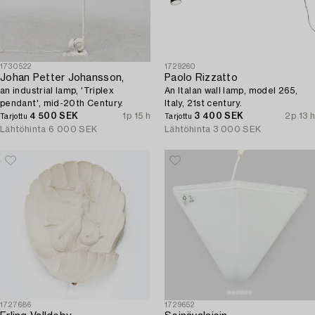
1730522
1729260
Johan Petter Johansson,
Paolo Rizzatto
an industrial lamp, 'Triplex
An Italan wall lamp, model 265,
pendant', mid-20th Century.
Italy, 21st century.
4 500 SEK
1p 15 h
3 400 SEK
2p 13 h
Tarjottu
Tarjottu
Lähtöhinta
6 000 SEK
Lähtöhinta
3 000 SEK
1727686
1729652