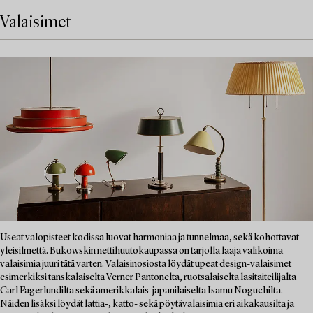
Valaisimet
Useat valopisteet kodissa luovat harmoniaa ja tunnelmaa, sekä kohottavat
yleisilmettä. Bukowskin nettihuutokaupassa on tarjolla laaja valikoima
valaisimia juuri tätä varten. Valaisinosiosta löydät upeat design-valaisimet
esimerkiksi tanskalaiselta Verner Pantonelta, ruotsalaiselta lasitaiteilijalta
Carl Fagerlundilta sekä amerikkalais-japanilaiselta Isamu Noguchilta.
Näiden lisäksi löydät lattia-, katto- sekä pöytävalaisimia eri aikakausilta ja