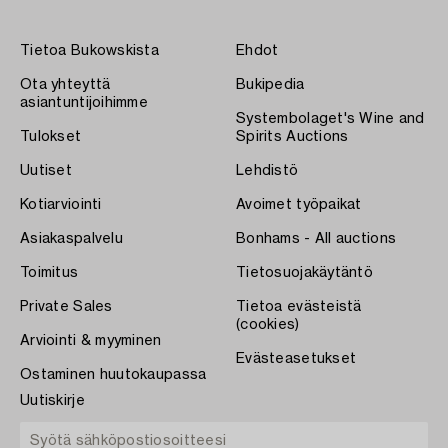
Tietoa Bukowskista
Ehdot
Ota yhteyttä
Bukipedia
asiantuntijoihimme
Systembolaget's Wine and
Tulokset
Spirits Auctions
Uutiset
Lehdistö
Kotiarviointi
Avoimet työpaikat
Asiakaspalvelu
Bonhams - All auctions
Toimitus
Tietosuojakäytäntö
Private Sales
Tietoa evästeistä
(cookies)
Arviointi & myyminen
Evästeasetukset
Ostaminen huutokaupassa
Uutiskirje