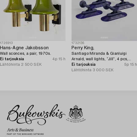
1726913
1732136
Hans-Agne Jakobsson
Perry King,
Wall sconces, a pair, 1970s.
Santiago Miranda & Gianluigi
Ei tarjouksia
4p 15 h
Arnald, wall lights, “Jill”, 4 pcs,
Lähtöhinta
2 500 SEK
Arteluce/Flos, Italy.
Ei tarjouksia
5p 15 h
Lähtöhinta
3 000 SEK