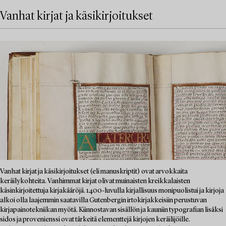
Vanhat kirjat ja käsikirjoitukset
Vanhat kirjat ja käsikirjoitukset (eli manuskriptit) ovat arvokkaita
keräilykohteita. Vanhimmat kirjat olivat muinaisten kreikkalaisten
käsinkirjoitettuja kirjakääröjä. 1400-luvulla kirjallisuus monipuolistui ja kirjoja
alkoi olla laajemmin saatavilla Gutenbergin irtokirjakkeisiin perustuvan
kirjapainotekniikan myötä. Kiinnostavan sisällön ja kauniin typografian lisäksi
sidos ja provenienssi ovat tärkeitä elementtejä kirjojen keräilijöille.