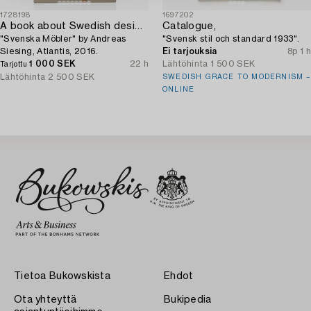
1728198
1697202
A book about Swedish design furniture,
Catalogue,
"Svenska Möbler" by Andreas
"Svensk stil och standard 1933".
Siesing, Atlantis, 2016.
Ei tarjouksia
8p 1 h
1 000 SEK
22 h
Lähtöhinta
1 500 SEK
Tarjottu
Lähtöhinta
2 500 SEK
SWEDISH GRACE TO MODERNISM –
ONLINE
Tietoa Bukowskista
Ehdot
Ota yhteyttä
Bukipedia