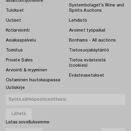
asiantuntijoihimme
Systembolaget's Wine and
Tulokset
Spirits Auctions
Uutiset
Lehdistö
Kotiarviointi
Avoimet työpaikat
Asiakaspalvelu
Bonhams - All auctions
Toimitus
Tietosuojakäytäntö
Private Sales
Tietoa evästeistä
(cookies)
Arviointi & myyminen
Evästeasetukset
Ostaminen huutokaupassa
Uutiskirje
Lataa sovelluksemme