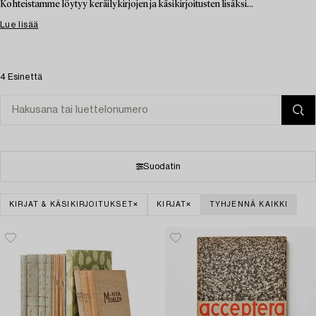
Kohteistamme löytyy keräilykirjojen ja käsikirjoitusten lisäksi...
Lue lisää
4 Esinettä
Suodatin
KIRJAT & KÄSIKIRJOITUKSET
KIRJAT
TYHJENNÄ KAIKKI