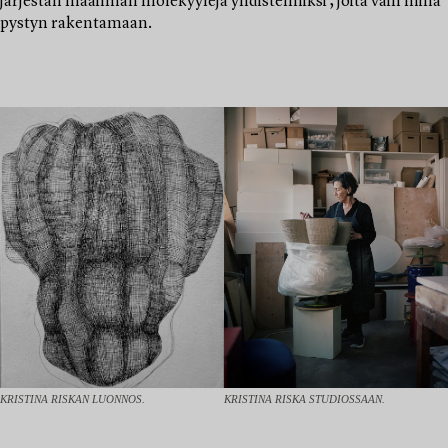
järjestän maailman molekyylejä yhdistelmiksi , joita vain minä
pystyn rakentamaan.
KRISTINA RISKAN LUONNOS.
KRISTINA RISKA STUDIOSSAAN.