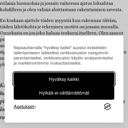
erilaisia luonnoksia ja jossain vaiheessa ajatus loksahtaa
kohdilleen ja olen valmis aloittamaan rakentamisen savesta.
En koskaan ajattele töiden myyntiä kun rakennan töitäni,
töiden lähtökohta je tekemisen motiivi on jossain muualla.
Onnekasta on jos joku haluaa teokseni itselleen. Olen saanut
paljon palautetta siitä, etten ole signeerannut töitäni. Yritän
aina, mutta jotenkin se unohtuu, ei tunnu tärkeältä tai
Napsauttamalla "hyväksy kaikki" suostut evästeiden
tallentamiseen laitteellesi verkkosivuston navigoinnin
signeeraus raapiutuu tekoprosessissa jäljettömiin. Kerran kun
parantamiseksi, verkkosivuston käytön analysoimiseksi
moitteiden jälkeen päätin ryhdistäytyä löytyi myöhemmin
ja markkinointimme mukauttamiseksi.
yhdestä isosta työstä kolme signeerausta eri paikoista...
Hyväksy kaikki
Kuljen silmät auki ja aivan pienetkin asiat voivat olla
Hylkää ei-välttämättömät
heräte. Joku seinä, varjot, jälki asfaltilla. Aloitan
piirtämällä erilaisia luonnoksia ja jossain vaiheessa ajatus
Asetukset
loksahtaa kohdilleen ja olen valmis aloittamaan
rakentamisen savesta.