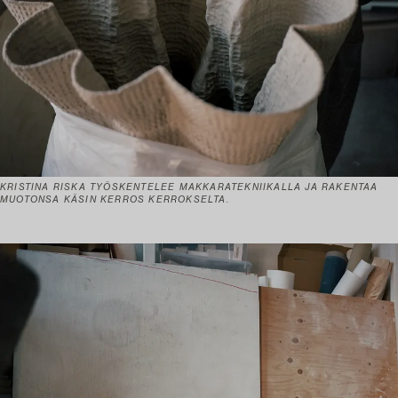
KRISTINA RISKA TYÖSKENTELEE MAKKARATEKNIIKALLA JA RAKENTAA
MUOTONSA KÄSIN KERROS KERROKSELTA.