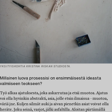
YKSITYISKOHTIA KRISTINA RISKAN STUDIOSTA.
Millainen luova prosessisi on ensimmäisestä ideasta
valmiiseen teokseen?
Työ alkaa ajatuksesta, joka askarrutaa ja etsii muotoa. Ajatus
voi olla hyvinkin abstrakti, asia, jolle etsin ilmaisua - muotoa,
väriä jne. Kuljen silmät auki ja aivan pienetkin asiat voivat olla
heräte. Joku seinä, varjot, jälki asfaltilla. Aloitan piirtämällä