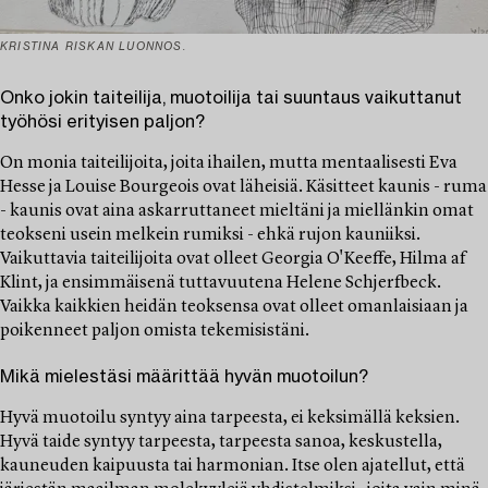
KRISTINA RISKAN LUONNOS.
Onko jokin taiteilija, muotoilija tai suuntaus vaikuttanut
työhösi erityisen paljon?
On monia taiteilijoita, joita ihailen, mutta mentaalisesti Eva
Hesse ja Louise Bourgeois ovat läheisiä. Käsitteet kaunis - ruma
- kaunis ovat aina askarruttaneet mieltäni ja miellänkin omat
teokseni usein melkein rumiksi - ehkä rujon kauniiksi.
Vaikuttavia taiteilijoita ovat olleet Georgia O'Keeffe, Hilma af
Klint, ja ensimmäisenä tuttavuutena Helene Schjerfbeck.
Vaikka kaikkien heidän teoksensa ovat olleet omanlaisiaan ja
poikenneet paljon omista tekemisistäni.
Mikä mielestäsi määrittää hyvän muotoilun?
Hyvä muotoilu syntyy aina tarpeesta, ei keksimällä keksien.
Hyvä taide syntyy tarpeesta, tarpeesta sanoa, keskustella,
kauneuden kaipuusta tai harmonian. Itse olen ajatellut, että