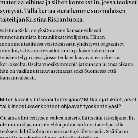
materiaaleihinsa ja siihen kontekstiin, jossa teokset
syntyvät. Tällä kertaa vierailemme suomalaisen
taiteilijan Kristina Riskan luona.
Kristina Riska on yksi Suomen kansainvälisesti
tunnetuimmista keramiikkataiteilijoista. Hänen
monumentaalisissa veistoksissaan yhdistyvät orgaaniset
muodot, vahva materiaalin tuntu ja käsin rakentuva
työskentelyprosessi, jossa teokset kasvavat esiin kerros
kerrokselta. Useita vuosikymmeniä jatkuneen uransa aikana
hän on vakiinnuttanut asemansa sekä Suomessa että
kansainvälisesti.
Miten kuvailisit itseäsi taiteilijana? Mitkä ajatukset, arvot
tai kiinnostuksenkohteet ohjaavat työskentelyäsi?
On aina ollut erityisen vaikea määritellä itseäni taiteilijana. En
ole muotoilija, mutten ehkä puhtaasti kuvataiteilija, sillä
teokseni lähtökohta on usein astia/säilytysastia. Sisätila on