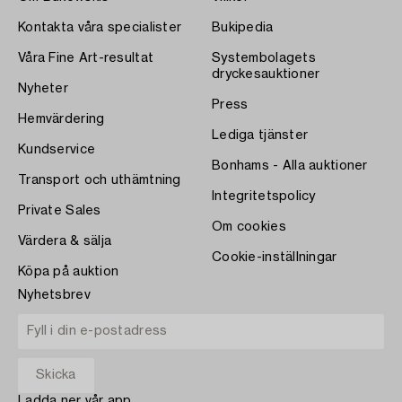
Kontakta våra specialister
Bukipedia
Våra Fine Art-resultat
Systembolagets
dryckesauktioner
Nyheter
Press
Hemvärdering
Lediga tjänster
Kundservice
Bonhams - Alla auktioner
Transport och uthämtning
Integritetspolicy
Private Sales
Om cookies
Värdera & sälja
Cookie-inställningar
Köpa på auktion
Nyhetsbrev
Ladda ner vår app