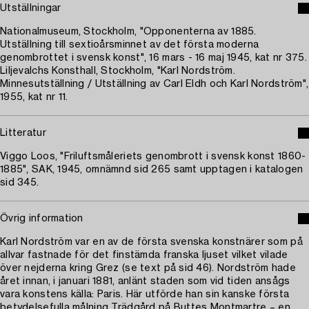
Utställningar
Nationalmuseum, Stockholm, "Opponenterna av 1885.
Utställning till sextioårsminnet av det första moderna
genombrottet i svensk konst", 16 mars - 16 maj 1945, kat nr 375.
Liljevalchs Konsthall, Stockholm, "Karl Nordström.
Minnesutställning / Utställning av Carl Eldh och Karl Nordström",
1955, kat nr 11.
Litteratur
Viggo Loos, "Friluftsmåleriets genombrott i svensk konst 1860-
1885", SAK, 1945, omnämnd sid 265 samt upptagen i katalogen
sid 345.
Övrig information
Karl Nordström var en av de första svenska konstnärer som på
allvar fastnade för det finstämda franska ljuset vilket vilade
över nejderna kring Grez (se text på sid 46). Nordström hade
året innan, i januari 1881, anlänt staden som vid tiden ansågs
vara konstens källa: Paris. Här utförde han sin kanske första
betydelsefulla målning Trädgård på Buttes Montmartre – en