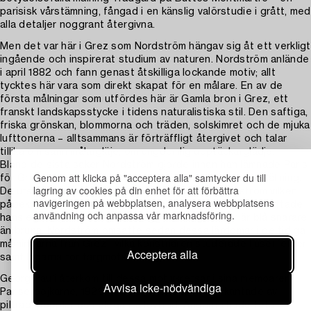
parisisk vårstämning, fångad i en känslig valörstudie i grått, med
alla detaljer noggrant återgivna.
Men det var här i Grez som Nordström hängav sig åt ett verkligt
ingående och inspirerat studium av naturen. Nordström anlände
i april 1882 och fann genast åtskilliga lockande motiv; allt
tycktes här vara som direkt skapat för en målare. En av de
första målningar som utfördes här är Gamla bron i Grez, ett
franskt landskapsstycke i tidens naturalistiska stil. Den saftiga,
friska grönskan, blommorna och träden, solskimret och de mjuka
lufttonerna – alltsammans är förträffligt återgivet och talar
tillika om sann målargläje, om ungdomlig upptäckarglädje.
Bland de sista saker Nordström gjorde innan han lämnade Paris
Genom att klicka på "acceptera alla" samtycker du till
för Grez var att besöka impressionisternas sjunde utställning.
lagring av cookies på din enhet för att förbättra
De utställda verken gjorde starka intryck på Nordström vilken
navigeringen på webbplatsen, analysera webbplatsens
påpekade för Richard Bergh att impressionisterna bekräftade
användning och anpassa vår marknadsföring.
hans egen uppfattning att skuggor i soligt väder är blå snarare
än bruna. Nordström omsatte sedan dessa lärdomar i de tidiga
målningarna från Grez i vilka konstnären studerade ljuseffekter
Acceptera alla
samt lagarna för färgmotsättningar.
Georg Pauli återkom till dessa motivkretsar i sina memoarer
Avvisa icke-nödvändiga
Pariserpojkarne, 1926: ”Flodens stränder voro kantade av
pilträd, popplar och eleganta lövträd. Ängarna hade feta