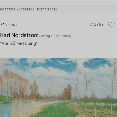
HÖSTENS KLASSISKA HÖSTEN 2012
71
70
72
(316797)
Karl Nordström
(Sverige, 1855-1923)
"Aprilvår vid Loing"