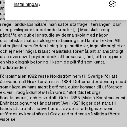
Inställningar
betesmarker, där byns gummor vallade var sin kossa; en och
annan dunge av låga barrträd gav en mörkare valör i fondplanet
och i fjärran skimrade någon fläck som angav belägenheten av
en annan by. Modeller gåvos få eller inga och figurmålarna blevo
i regel landskapsmålare, man satte staffage i terrängen, barn
eller gamlingar eller betande kreatur [...] Man skall aldrig
påträffa en duk eller studie av denna skola med någon
dramatisk situation, aldrig en stämning med knalleffekter. Allt
flyter jämnt som floden Loing. Inga nuditeter, inga slipprigheter
och ej heller några krasst realistiska föremål, allt är anständigt
utan överdrivet pryderi dock, allt är sansat, fint, ofta nog med
en viss elegisk betoning, liksom de pilträd som kanta
flodstranden”.
Försommaren 1882 reste Nordström hem till Sverige för att
återvända till Grez först i mars 1884. Det är under denna period
som några av hans mest berömda dukar kommer till utförande
ex. vis Trädgårdsmotiv från Grèz, 1884 (Göteborgs
Konstmuseum) och Havrefält, Grèz, 1885 (Malmö Konstmuseum).
Enär katalognumret är daterat ”Avril -82” ligger det nära till
hands att tro att motivet är ett av de allra tidigaste som
utfördes av konstnären i Grez, under denna så viktiga första
vistelse.