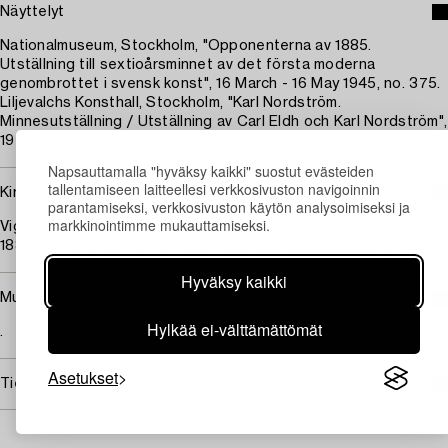
Näyttelyt
Nationalmuseum, Stockholm, "Opponenterna av 1885.
Utställning till sextioårsminnet av det första moderna
genombrottet i svensk konst", 16 March - 16 May 1945, no. 375.
Liljevalchs Konsthall, Stockholm, "Karl Nordström.
Minnesutställning / Utställning av Carl Eldh och Karl Nordström",
1955, no. 11.
Napsauttamalla "hyväksy kaikki" suostut evästeiden
tallentamiseen laitteellesi verkkosivuston navigoinnin
Kirjallisuus
parantamiseksi, verkkosivuston käytön analysoimiseksi ja
markkinointimme mukauttamiseksi.
Viggo Loos, "Friluftsmåleriets genombrott i svensk konst 1860-
1885", SAK, 1945, mentioned p. 265 and catalogued p. 345.
Hyväksy kaikki
Muut tiedot
Hylkää ei-välttämättömät
.
Asetukset
Tietoa ostamisesta