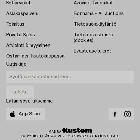
Kotiarviointi
Avoimet työpaikat
Asiakaspalvelu
Bonhams - All auctions
Toimitus
Tietosuojakäytäntö
Private Sales
Tietoa evästeistä
(cookies)
Arviointi & myyminen
Evästeasetukset
Ostaminen huutokaupassa
Uutiskirje
Lataa sovelluksemme
App Store
MAKSA
COPYRIGHT ©1870-2026 BUKOWSKI AUKTIONER AB