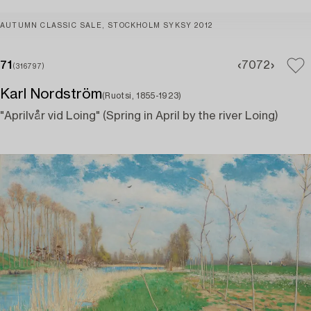
AUTUMN CLASSIC SALE, STOCKHOLM SYKSY 2012
71
70
72
(316797)
Karl Nordström
(Ruotsi, 1855-1923)
"Aprilvår vid Loing" (Spring in April by the river Loing)