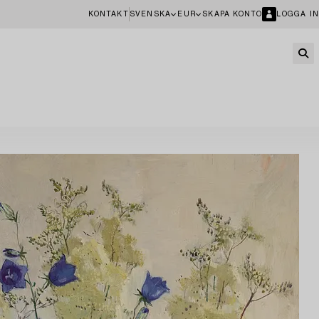
KONTAKT
SVENSKA
EUR
SKAPA KONTO
LOGGA IN