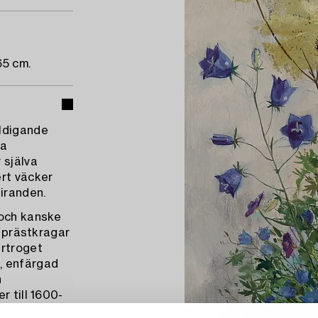
65 cm.
äldigande
da
 själva
rt väcker
iranden.
 och kanske
, prästkragar
urtroget
, enfärgad
n
r till 1600-
n en humla i