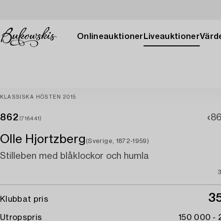
Onlineauktioner
Liveauktioner
Värde
KLASSISKA HÖSTEN 2015
862
86
(716441)
Olle Hjortzberg
(Sverige, 1872-1959)
Stilleben med blåklockor och humla
3
Klubbat pris
Utropspris
150 000 -