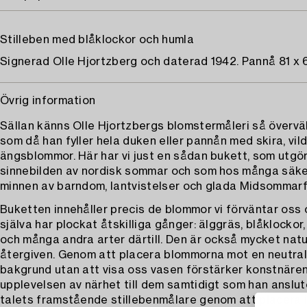
Stilleben med blåklockor och humla
Signerad Olle Hjortzberg och daterad 1942. Pannå 81 x 
Övrig information
Sällan känns Olle Hjortzbergs blomstermåleri så överv
som då han fyller hela duken eller pannån med skira, vil
ängsblommor. Här har vi just en sådan bukett, som utgör
sinnebilden av nordisk sommar och som hos många säke
minnen av barndom, lantvistelser och glada Midsommarf
Buketten innehåller precis de blommor vi förväntar oss
själva har plockat åtskilliga gånger: älggräs, blåklockor
och många andra arter därtill. Den är också mycket nat
återgiven. Genom att placera blommorna mot en neutral
bakgrund utan att visa oss vasen förstärker konstnäre
upplevelsen av närhet till dem samtidigt som han anslute
talets framstående stillebenmålare genom att placera i