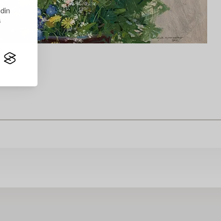
 din
s