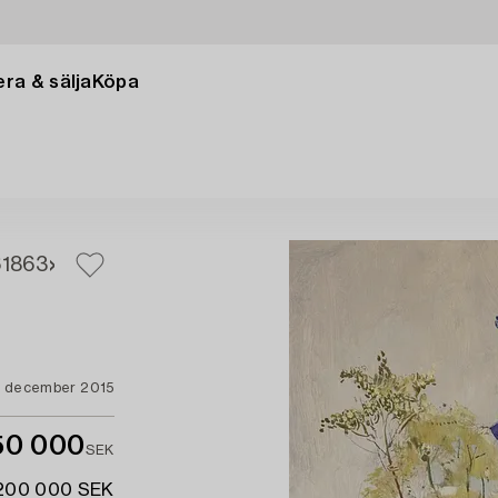
ra & sälja
Köpa
1
863
3 december 2015
50 000
SEK
 200 000 SEK