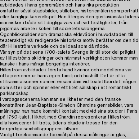
avbildades i hans genremåleri och hans rika produktion
omfattar såväl stadsbilder, stilleben, historiemåleri som porträtt
eller kungliga karusellspel. Han återgav den gustavianska tidens
människor i både sitt dagliga värv och vid festligheter, från
pigornas arbete i köken till societetssalongerna.
Ögonblicksbilder som dramatiska eldsvådor i huvudstaden till
teateraktigt väl redigerade historiska motiv berättar om den tid
där Hilleström verkade och de ideal som då rådde.
Vår syn på det sena 1700-talets Sverige är till stor del präglat
av Hilleströms skildringar och närmast verkligheten kommer man
kanske i hans många borgerliga interiörer.
Hilleström avbildade i första hand kvinnor och modellerna var
ofta personer ur hans egen familj och hushåll. Det är ofta
stillsamma scener som en ensam dam vid toalettbordet, någon
som sitter och spinner eller ett litet sällskap i ett romantiskt
parklandskap.
I vardagsscenerna kan man se likheter med den franske
konstnären Jean-Baptiste-Siméon Chardins genrebilder, vars
målningar han hade kommit i kontakt med vid sina studier i Paris
på 1750-talet. I likhet med Chardin representerar Hilleström,
alla hovscener till trots, tidens ökade intresse för den
borgerliga samhällsgruppens tillvaro.
Vanligt förekommande föremål på dessa målningar är glas,