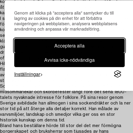
kopparkärl, tenntallrikar eller fisk och köttstycken. Hilleström
återgav vardagsföremålen med en utomordentlig skärpa vilket
Genom att klicka på "acceptera alla" samtycker du till
kan föra tankarna till äldre holländskt stillebenmåleri.
lagring av cookies på din enhet för att förbättra
I slottsgemakens mer tillrättalagda scener kan vi studera tidens
navigeringen på webbplatsen, analysera webbplatsens
förlustelser, det är nöjen i form av sällskap som ägnar sig åt
användning och anpassa vår marknadsföring.
kortspel, musicerar, eller som studerar konstföremål men här
ser vi också tidstypiska inredningar och moderiktiga
klädedräkter. I ett antal målningar får vi inblick i det
Acceptera alla
gustavianska hovets teatermani, där såväl nyckelscener ur
dramerna visas men även repetitioner och kostymprovningar,
ofta med kungen själv i centrum.
Avvisa icke-nödvändiga
Hilleström var en mästare på att återge eldskenseffekter och
fladdrande ljus och suggestiva skuggor återfinns i såväl många
Inställningar
av hans rumsmotiv liksom gruv- och järnbruksbilder eller vid
stadsvyernas våldsamma eldsvådor utomhus.
Som allmogeskildrare var Hilleström en pionjär som återgav
midsommarlekar och skördefester långt före det sena 1800-
talets nyvaknade intresse för folklore. På sina resor genom
Sverige avbildade han allmogen i sina sockendräkter och la ner
stor tid på att återge alla detaljer korrekt. Han målade av
varvsmiljöer, landskap och smedjor vilka ger oss en stor
historisk kunskap om denna tid.
Bland hans beställare hörde till stor del det mer förmögna
borgerskapet och bruksherrar som tjusades av hans