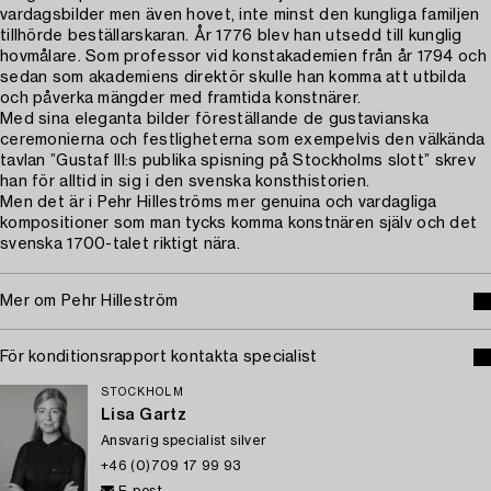
vardagsbilder men även hovet, inte minst den kungliga familjen
tillhörde beställarskaran. År 1776 blev han utsedd till kunglig
hovmålare. Som professor vid konstakademien från år 1794 och
sedan som akademiens direktör skulle han komma att utbilda
och påverka mängder med framtida konstnärer.
Med sina eleganta bilder föreställande de gustavianska
ceremonierna och festligheterna som exempelvis den välkända
tavlan ”Gustaf III:s publika spisning på Stockholms slott” skrev
han för alltid in sig i den svenska konsthistorien.
Men det är i Pehr Hilleströms mer genuina och vardagliga
kompositioner som man tycks komma konstnären själv och det
svenska 1700-talet riktigt nära.
Mer om Pehr Hilleström
För konditionsrapport kontakta specialist
STOCKHOLM
Lisa Gartz
Ansvarig specialist silver
+46 (0)709 17 99 93