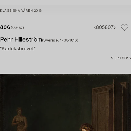
KLASSISKA VÅREN 2016
806
805
807
(553187)
Pehr Hilleström
(Sverige, 1733-1816)
"Kärleksbrevet"
9 juni 2016