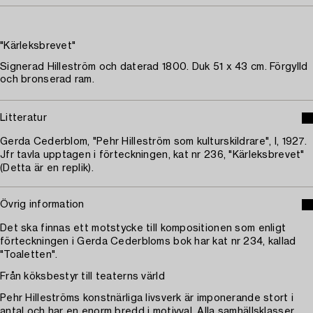
"Kärleksbrevet"
Signerad Hilleström och daterad 1800. Duk 51 x 43 cm. Förgylld
och bronserad ram.
Litteratur
Gerda Cederblom, "Pehr Hilleström som kulturskildrare", I, 1927.
Jfr tavla upptagen i förteckningen, kat nr 236, "Kärleksbrevet"
(Detta är en replik).
Övrig information
Det ska finnas ett motstycke till kompositionen som enligt
förteckningen i Gerda Cederbloms bok har kat nr 234, kallad
"Toaletten".
Från köksbestyr till teaterns värld
Pehr Hilleströms konstnärliga livsverk är imponerande stort i
antal och har en enorm bredd i motivval. Alla samhällsklasser