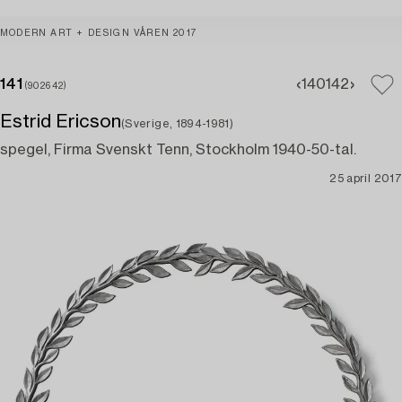
MODERN ART + DESIGN VÅREN 2017
141
140
142
(902642)
Estrid Ericson
(Sverige, 1894-1981)
spegel, Firma Svenskt Tenn, Stockholm 1940-50-tal.
25 april 2017