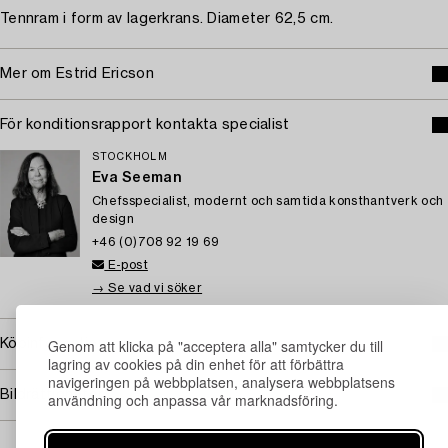
Tennram i form av lagerkrans. Diameter 62,5 cm.
Mer om Estrid Ericson
För konditionsrapport kontakta specialist
STOCKHOLM
Eva Seeman
Chefsspecialist, modernt och samtida konsthantverk och
design
+46 (0)708 92 19 69
E-post
→ Se vad vi söker
Genom att klicka på "acceptera alla" samtycker du till
Köpinformation
lagring av cookies på din enhet för att förbättra
navigeringen på webbplatsen, analysera webbplatsens
Bildrättigheter
användning och anpassa vår marknadsföring.