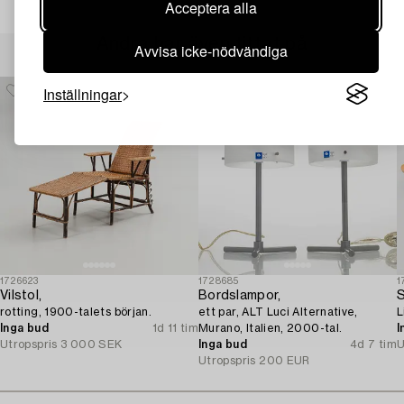
Acceptera alla
Andra har även tittat på
Avvisa icke-nödvändiga
Inställningar
1726623
1728685
1
Vilstol,
Bordslampor,
S
rotting, 1900-talets början.
ett par, ALT Luci Alternative,
L
Inga bud
1d 11 tim
Murano, Italien, 2000-tal.
I
Utropspris
3 000 SEK
Inga bud
4d 7 tim
U
Utropspris
200 EUR