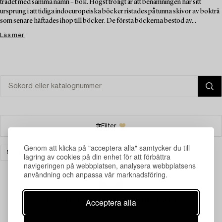
trädet med samma namn – bok. Högst troligt är att benämningen har sitt
ursprung i att tidiga indoeuropeiska böcker ristades på tunna skivor av bokträ
som senare häftades ihop till böcker. De första böckerna bestod av...
Läs mer
Filter
Genom att klicka på "acceptera alla" samtycker du till
BÖCKER & HANDSKRIFTER
GLAS
RENSA ALLA
lagring av cookies på din enhet för att förbättra
navigeringen på webbplatsen, analysera webbplatsens
användning och anpassa vår marknadsföring.
Din sökning gav ingen träff just nu.
Acceptera alla