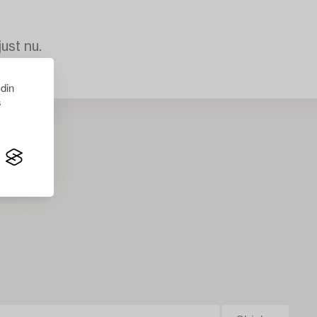
just nu.
 din
s