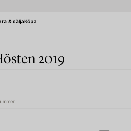
ra & sälja
Köpa
Hösten 2019