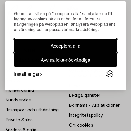
Genom att klicka på "acceptera alla" samtycker du till
lagring av cookies på din enhet för att förbättra
navigeringen på webbplatsen, analysera webbplatsens
användning och anpassa vår marknadsföring.
Acceptera alla
Om Bukowskis
Villkor
Avvisa icke-nödvändiga
Kontakta våra specialister
Bukipedia
Våra Fine Art-resultat
Systembolagets
Inställningar
dryckesauktioner
Nyheter
Press
Hemvärdering
Lediga tjänster
Kundservice
Bonhams - Alla auktioner
Transport och uthämtning
Integritetspolicy
Private Sales
Om cookies
Värdera & sälja