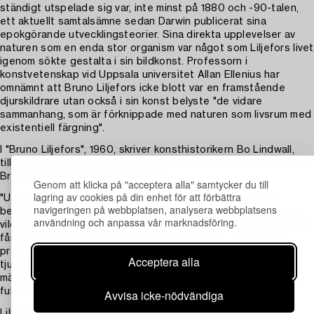
ständigt utspelade sig var, inte minst på 1880 och -90-talen,
ett aktuellt samtalsämne sedan Darwin publicerat sina
epokgörande utvecklingsteorier. Sina direkta upplevelser av
naturen som en enda stor organism var något som Liljefors livet
igenom sökte gestalta i sin bildkonst. Professorn i
konstvetenskap vid Uppsala universitet Allan Ellenius har
omnämnt att Bruno Liljefors icke blott var en framstående
djurskildrare utan också i sin konst belyste "de vidare
sammanhang, som är förknippade med naturen som livsrum med
existentiell färgning".
I "Bruno Liljefors", 1960, skriver konsthistorikern Bo Lindwall,
tillsammans med konstnärens son Lindorm Liljefors, följande om
Bruno Liljefors relation till katter:
Genom att klicka på "acceptera alla" samtycker du till
lagring av cookies på din enhet för att förbättra
"Under hela livet framskymtade hos Bruno Liljefors hans
navigeringen på webbplatsen, analysera webbplatsens
beundran för katten och kanske i synnerhet den gråstrimmiga
användning och anpassa vår marknadsföring.
vildkatten. Dess blixtsnabba reaktion, dess explosiva aktion vid
fångandet av bytet, trots våldsamheten utfört med exakt
precision och yttersta behärskning, fascinerade honom. Han
Acceptera alla
tjusades av djuret som i årtusenden levt samman med
människan och som ändå hållit sin vilda skepnad och natur så
fullkomligt intakta".
Avvisa icke-nödvändiga
Liljefors skildrade följaktligen inte djurens liv som någon idyll.