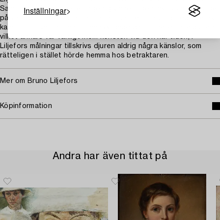
Inställningar
Samtidigt såg han heller ingen grymhet i den jakt som de förde
på varandra, den ingick för honom som ett naturligt led i deras
kamp för tillvaron. Han förmänskligade därför heller inte djuren,
vilket annars var vanligt inom konsten vid den här tiden, i
Liljefors målningar tillskrivs djuren aldrig några känslor, som
rätteligen i stället hörde hemma hos betraktaren.
Mer om Bruno Liljefors
Köpinformation
Andra har även tittat på