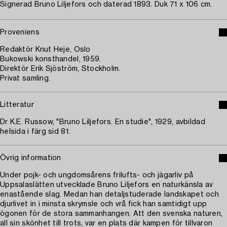
Signerad Bruno Liljefors och daterad 1893. Duk 71 x 106 cm.
Proveniens
Redaktör Knut Heje, Oslo
Bukowski konsthandel, 1959.
Direktör Erik Sjöström, Stockholm.
Privat samling.
Litteratur
Dr K.E. Russow, "Bruno Liljefors. En studie", 1929, avbildad
helsida i färg sid 81.
Övrig information
Under pojk- och ungdomsårens frilufts- och jägarliv på
Uppsalaslätten utvecklade Bruno Liljefors en naturkänsla av
enastående slag. Medan han detaljstuderade landskapet och
djurlivet in i minsta skrymsle och vrå fick han samtidigt upp
ögonen för de stora sammanhangen. Att den svenska naturen,
all sin skönhet till trots, var en plats där kampen för tillvaron