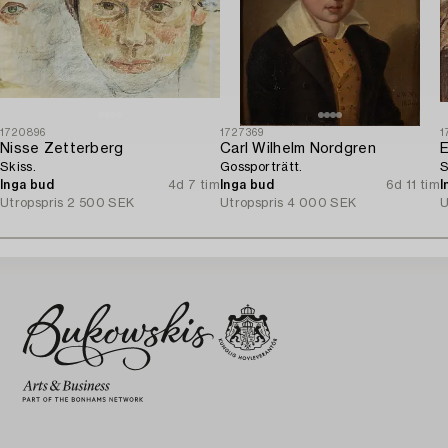
1720896
1727369
1
Nisse Zetterberg
Carl Wilhelm Nordgren
E
Skiss.
Gossporträtt.
S
Inga bud
4d 7 tim
Inga bud
6d 11 tim
I
Utropspris
2 500 SEK
Utropspris
4 000 SEK
U