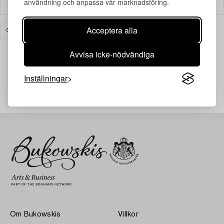
användning och anpassa vår marknadsföring.
Filter
Acceptera alla
GRAFIK
RENSA ALLA
Avvisa icke-nödvändiga
Inställningar
Din sökning gav ingen träff just nu.
Om Bukowskis
Villkor