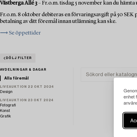
Västberga Allé 3
– Fr.o.m. tisdag 5 november kan du hämta u
Fr.o.m. 8 oktober debiteras en förvaringsavgift på 50 SEK
betalning av ditt föremål innan utlämning kan ske.
⟶ Se öppettider
DÖLJ FILTER
AVDELNINGAR & DAGAR
Alla föremål
LIVEAUKTION 22 OKT 2024
Genom 
Design
enhet 
LIVEAUKTION 23 OKT 2024
använd
Fotografi
Konst
Grafik
Acc