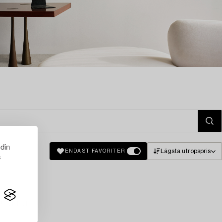
 din
Lägsta utropspris
ENDAST FAVORITER
s
just nu.