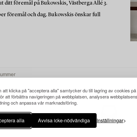
t ditt föremål på Bukowskis, Västberga Allé 3.
 per föremål och dag. Bukowskis önskar full
att klicka på "acceptera alla" samtycker du till lagring av cookies på
för att förbättra navigeringen på webbplatsen, analysera webbplatsen
ning och anpassa vår marknadsföring.
eptera alla
Avvisa icke-nödvändiga
Inställningar
Din sökning gav ingen träff 