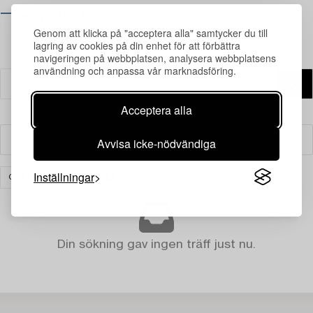
⟶ Se öppettider
Genom att klicka på "acceptera alla" samtycker du till
lagring av cookies på din enhet för att förbättra
navigeringen på webbplatsen, analysera webbplatsens
användning och anpassa vår marknadsföring.
Acceptera alla
Avvisa icke-nödvändiga
Filter
Inställningar
GRAFIK
RENSA ALLA
Din sökning gav ingen träff just nu.