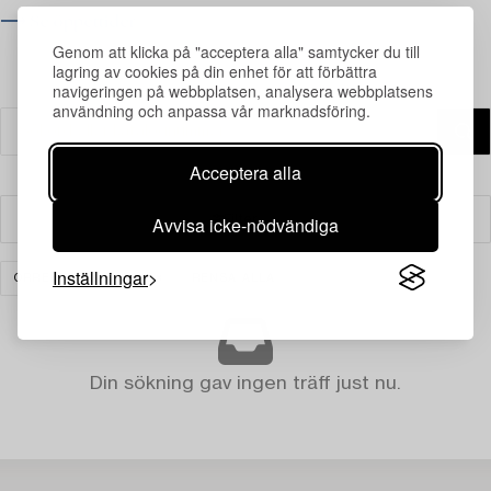
⟶ Se öppettider
Genom att klicka på "acceptera alla" samtycker du till
lagring av cookies på din enhet för att förbättra
navigeringen på webbplatsen, analysera webbplatsens
användning och anpassa vår marknadsföring.
Acceptera alla
Avvisa icke-nödvändiga
Filter
Inställningar
ORREFORS LIGHTING
RENSA ALLA
Din sökning gav ingen träff just nu.