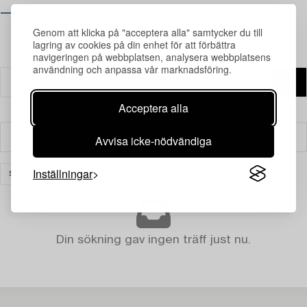
⟶ Se öppettider
Genom att klicka på "acceptera alla" samtycker du till
lagring av cookies på din enhet för att förbättra
navigeringen på webbplatsen, analysera webbplatsens
användning och anpassa vår marknadsföring.
Acceptera alla
Avvisa icke-nödvändiga
Filter
Inställningar
SMYCKEN
RENSA ALLA
Din sökning gav ingen träff just nu.