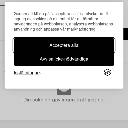
⟶ Se öppettider
Genom att klicka på "acceptera alla" samtycker du till
lagring av cookies på din enhet för att förbättra
navigeringen på webbplatsen, analysera webbplatsens
användning och anpassa vår marknadsföring.
Acceptera alla
Avvisa icke-nödvändiga
Filter
Inställningar
SMYCKEN
RENSA ALLA
Din sökning gav ingen träff just nu.