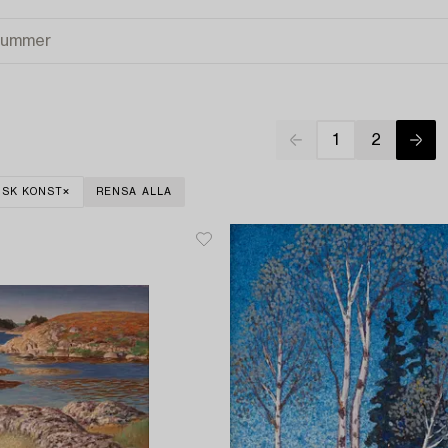
1
2
NSK KONST
RENSA ALLA