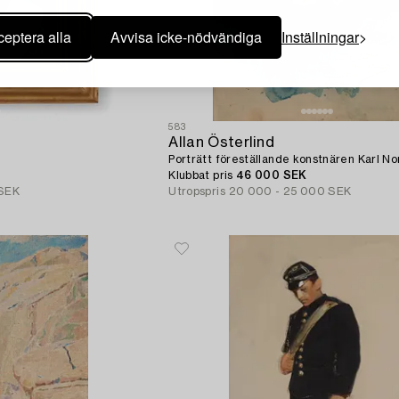
eptera alla
Avvisa icke-nödvändiga
Inställningar
583
Allan Österlind
Porträtt föreställande konstnären Karl N
Klubbat pris
46 000 SEK
 SEK
Utropspris
20 000 - 25 000 SEK