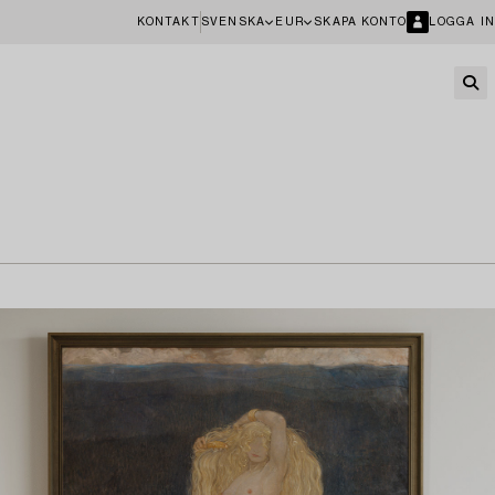
KONTAKT
SVENSKA
EUR
SKAPA KONTO
LOGGA IN