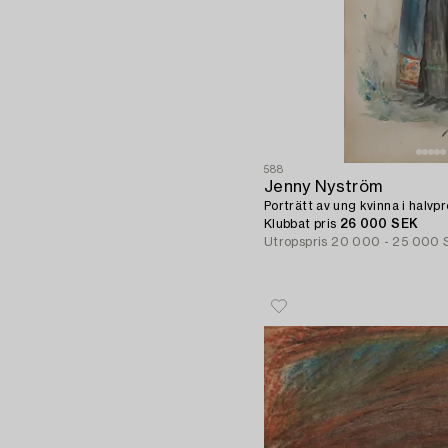
588
Jenny Nyström
Porträtt av ung kvinna i halvpro
Klubbat pris
26 000 SEK
Utropspris
20 000 - 25 000 