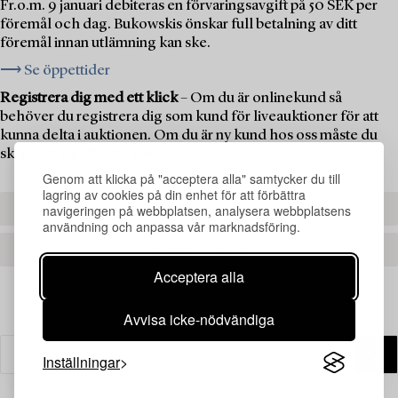
Fr.o.m. 9 januari debiteras en förvaringsavgift på 50 SEK per
föremål och dag. Bukowskis önskar full betalning av ditt
föremål innan utlämning kan ske.
⟶ Se öppettider
Registrera dig med ett klick
– Om du är onlinekund så
behöver du registrera dig som kund för liveauktioner för att
kunna delta i auktionen. Om du är ny kund hos oss måste du
skapa ett kundkonto först.
Genom att klicka på "acceptera alla" samtycker du till
lagring av cookies på din enhet för att förbättra
navigeringen på webbplatsen, analysera webbplatsens
REGISTRERA DIG
användning och anpassa vår marknadsföring.
SKAPA ETT KONTO
Acceptera alla
Avvisa icke-nödvändiga
Inställningar