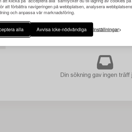
att klicka på "acceptera alla" samtycker du till lagring av cookies på
för att förbättra navigeringen på webbplatsen, analysera webbplatsen
ning och anpassa vår marknadsföring.
eptera alla
Avvisa icke-nödvändiga
Inställningar
A
Din sökning gav ingen träff 