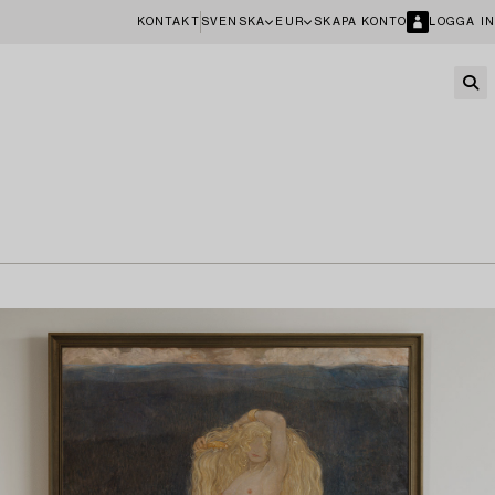
KONTAKT
SVENSKA
EUR
SKAPA KONTO
LOGGA IN