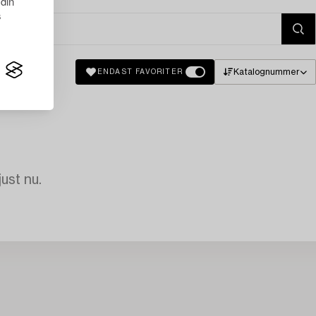
 din
s
Katalognummer
ENDAST FAVORITER
just nu.