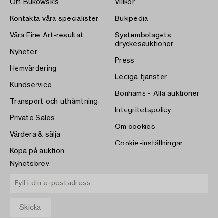
Om Bukowskis
Villkor
Kontakta våra specialister
Bukipedia
Våra Fine Art-resultat
Systembolagets
dryckesauktioner
Nyheter
Press
Hemvärdering
Lediga tjänster
Kundservice
Bonhams - Alla auktioner
Transport och uthämtning
Integritetspolicy
Private Sales
Om cookies
Värdera & sälja
Cookie-inställningar
Köpa på auktion
Nyhetsbrev