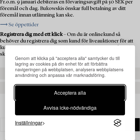
Fr.o.m. 9 januari debiteras en förvaringsavgift på 50 SEK per
föremål och dag. Bukowskis önskar full betalning av ditt
föremål innan utlämning kan ske.
⟶ Se öppettider
Registrera dig med ett klick
– Om du är onlinekund så
behöver du registrera dig som kund för liveauktioner för att
kunna delta i auktionen. Om du är ny kund hos oss måste du
skapa ett kundkonto först.
Genom att klicka på "acceptera alla" samtycker du till
lagring av cookies på din enhet för att förbättra
navigeringen på webbplatsen, analysera webbplatsens
REGISTRERA DIG
användning och anpassa vår marknadsföring.
SKAPA ETT KONTO
Acceptera alla
Avvisa icke-nödvändiga
Inställningar