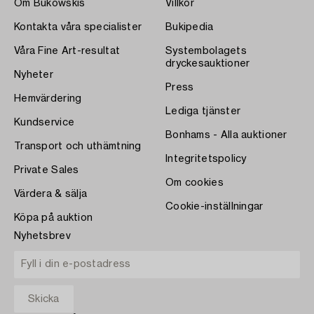
Om Bukowskis
Villkor
Kontakta våra specialister
Bukipedia
Våra Fine Art-resultat
Systembolagets
dryckesauktioner
Nyheter
Press
Hemvärdering
Lediga tjänster
Kundservice
Bonhams - Alla auktioner
Transport och uthämtning
Integritetspolicy
Private Sales
Om cookies
Värdera & sälja
Cookie-inställningar
Köpa på auktion
Nyhetsbrev