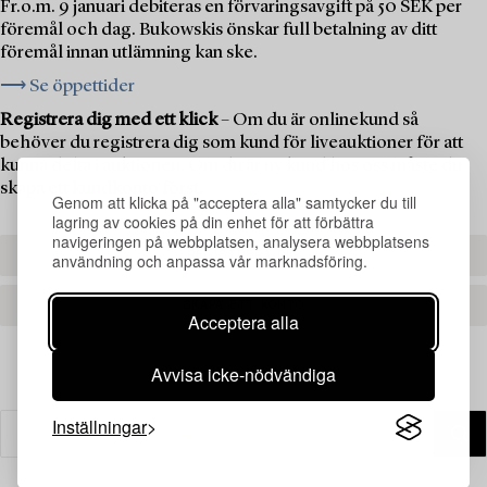
Fr.o.m. 9 januari debiteras en förvaringsavgift på 50 SEK per
föremål och dag. Bukowskis önskar full betalning av ditt
föremål innan utlämning kan ske.
⟶ Se öppettider
Registrera dig med ett klick
– Om du är onlinekund så
behöver du registrera dig som kund för liveauktioner för att
kunna delta i auktionen. Om du är ny kund hos oss måste du
skapa ett kundkonto först.
Genom att klicka på "acceptera alla" samtycker du till
lagring av cookies på din enhet för att förbättra
navigeringen på webbplatsen, analysera webbplatsens
REGISTRERA DIG
användning och anpassa vår marknadsföring.
SKAPA ETT KONTO
Acceptera alla
Avvisa icke-nödvändiga
Inställningar