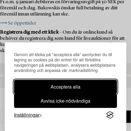
Fr.o.m. 9 januari debiteras en förvaringsavgift på 50 SEK per
föremål och dag. Bukowskis önskar full betalning av ditt
föremål innan utlämning kan ske.
⟶ Se öppettider
Registrera dig med ett klick
– Om du är onlinekund så
behöver du registrera dig som kund för liveauktioner för att
kunna delta i auktionen. Om du är ny kund hos oss måste du
skapa ett kundkonto först.
Genom att klicka på "acceptera alla" samtycker du till
lagring av cookies på din enhet för att förbättra
navigeringen på webbplatsen, analysera webbplatsens
REGISTRERA DIG
användning och anpassa vår marknadsföring.
SKAPA ETT KONTO
Acceptera alla
Avvisa icke-nödvändiga
Inställningar