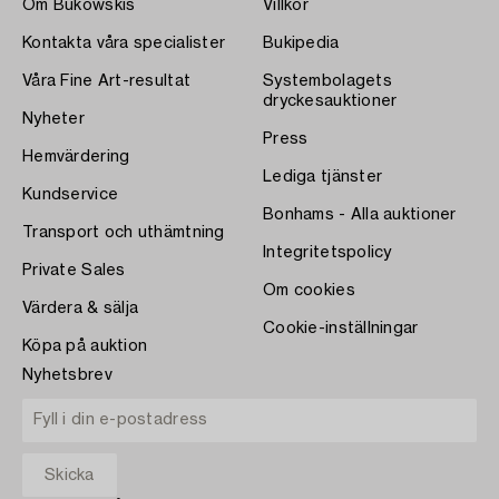
Om Bukowskis
Villkor
Kontakta våra specialister
Bukipedia
Våra Fine Art-resultat
Systembolagets
dryckesauktioner
Nyheter
Press
Hemvärdering
Lediga tjänster
Kundservice
Bonhams - Alla auktioner
Transport och uthämtning
Integritetspolicy
Private Sales
Om cookies
Värdera & sälja
Cookie-inställningar
Köpa på auktion
Nyhetsbrev