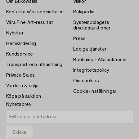
Om Bukowskis
Villkor
Kontakta våra specialister
Bukipedia
Våra Fine Art-resultat
Systembolagets
dryckesauktioner
Nyheter
Press
Hemvärdering
Lediga tjänster
Kundservice
Bonhams - Alla auktioner
Transport och uthämtning
Integritetspolicy
Private Sales
Om cookies
Värdera & sälja
Cookie-inställningar
Köpa på auktion
Nyhetsbrev