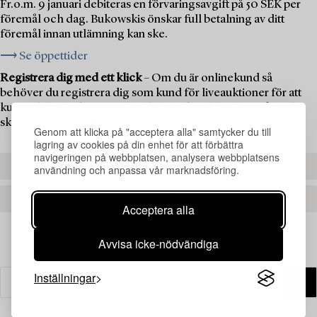
Fr.o.m. 9 januari debiteras en förvaringsavgift på 50 SEK per
föremål och dag. Bukowskis önskar full betalning av ditt
föremål innan utlämning kan ske.
⟶ Se öppettider
Registrera dig med ett klick
– Om du är onlinekund så
behöver du registrera dig som kund för liveauktioner för att
kunna delta i auktionen. Om du är ny kund hos oss måste du
skapa ett kundkonto först.
Genom att klicka på "acceptera alla" samtycker du till
lagring av cookies på din enhet för att förbättra
navigeringen på webbplatsen, analysera webbplatsens
REGISTRERA DIG
användning och anpassa vår marknadsföring.
SKAPA ETT KONTO
Acceptera alla
Avvisa icke-nödvändiga
Inställningar