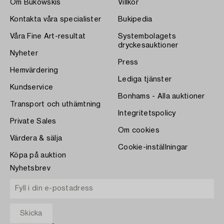
Om Bukowskis
Villkor
Kontakta våra specialister
Bukipedia
Våra Fine Art-resultat
Systembolagets
dryckesauktioner
Nyheter
Press
Hemvärdering
Lediga tjänster
Kundservice
Bonhams - Alla auktioner
Transport och uthämtning
Integritetspolicy
Private Sales
Om cookies
Värdera & sälja
Cookie-inställningar
Köpa på auktion
Nyhetsbrev