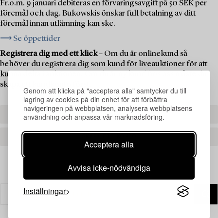
Fr.o.m. 9 januari debiteras en förvaringsavgift på 50 SEK per
föremål och dag. Bukowskis önskar full betalning av ditt
föremål innan utlämning kan ske.
⟶ Se öppettider
Registrera dig med ett klick
– Om du är onlinekund så
behöver du registrera dig som kund för liveauktioner för att
kunna delta i auktionen. Om du är ny kund hos oss måste du
skapa ett kundkonto först.
Genom att klicka på "acceptera alla" samtycker du till
lagring av cookies på din enhet för att förbättra
navigeringen på webbplatsen, analysera webbplatsens
REGISTRERA DIG
användning och anpassa vår marknadsföring.
SKAPA ETT KONTO
Acceptera alla
Avvisa icke-nödvändiga
Inställningar