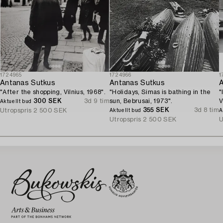
1724965
1724966
1
Antanas Sutkus
Antanas Sutkus
A
"After the shopping, Vilnius, 1968".
"Holidays, Simas is bathing in the
"
300 SEK
3d 9 tim
sun, Bebrusai, 1973".
V
Aktuellt bud
355 SEK
3d 8 tim
Utropspris
2 500 SEK
Aktuellt bud
A
Utropspris
2 500 SEK
U