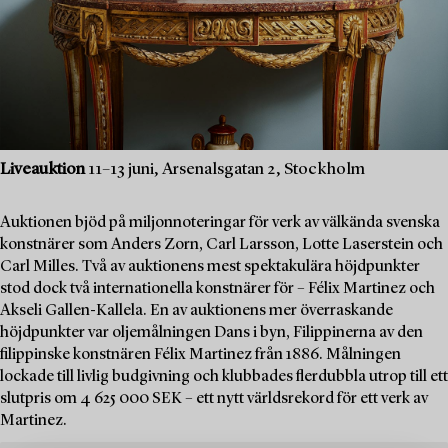
Liveauktion
11–13 juni, Arsenalsgatan 2, Stockholm
Auktionen bjöd på miljonnoteringar för verk av välkända svenska
konstnärer som Anders Zorn, Carl Larsson, Lotte Laserstein och
Carl Milles. Två av auktionens mest spektakulära höjdpunkter
stod dock två internationella konstnärer för – Félix Martinez och
Akseli Gallen-Kallela. En av auktionens mer överraskande
höjdpunkter var oljemålningen Dans i byn, Filippinerna av den
filippinske konstnären Félix Martinez från 1886. Målningen
lockade till livlig budgivning och klubbades flerdubbla utrop till ett
slutpris om 4 625 000 SEK – ett nytt världsrekord för ett verk av
Martinez.