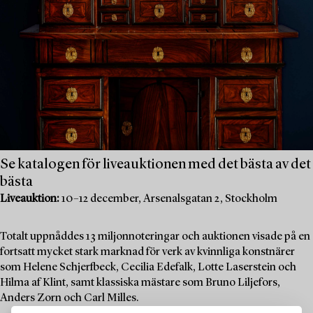
Se katalogen för liveauktionen med det bästa av det
bästa
Liveauktion:
10–12 december, Arsenalsgatan 2, Stockholm
Totalt uppnåddes 13 miljonnoteringar och auktionen visade på en
fortsatt mycket stark marknad för verk av kvinnliga konstnärer
som Helene Schjerfbeck, Cecilia Edefalk, Lotte Laserstein och
Hilma af Klint, samt klassiska mästare som Bruno Liljefors,
Anders Zorn och Carl Milles.