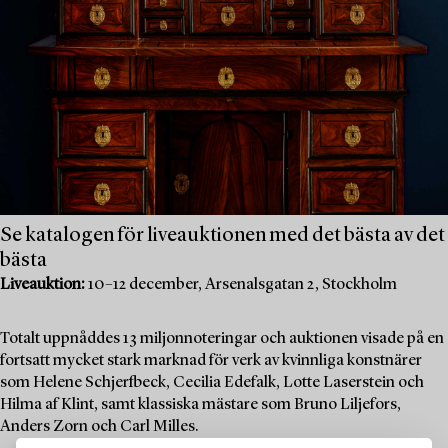
Se katalogen för liveauktionen med det bästa av det
bästa
Liveauktion:
10–12 december, Arsenalsgatan 2, Stockholm
Totalt uppnåddes 13 miljonnoteringar och auktionen visade på en
fortsatt mycket stark marknad för verk av kvinnliga konstnärer
som Helene Schjerfbeck, Cecilia Edefalk, Lotte Laserstein och
Hilma af Klint, samt klassiska mästare som Bruno Liljefors,
Anders Zorn och Carl Milles.