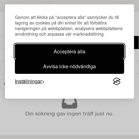
LÄS MER OM RESULTATEN
Genom att klicka på "acceptera alla" samtycker du till
lagring av cookies på din enhet för att förbättra
navigeringen på webbplatsen, analysera webbplatsens
användning och anpassa vår marknadsföring.
Acceptera alla
Avvisa icke-nödvändiga
Filter
Inställningar
GLAS
RENSA ALLA
Din sökning gav ingen träff just nu.