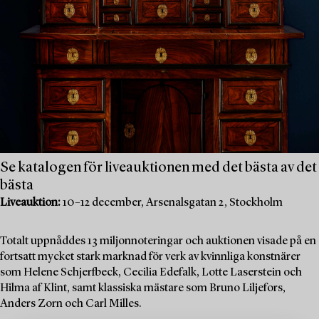
Se katalogen för liveauktionen med det bästa av det
bästa
Liveauktion:
10–12 december, Arsenalsgatan 2, Stockholm
Totalt uppnåddes 13 miljonnoteringar och auktionen visade på en
fortsatt mycket stark marknad för verk av kvinnliga konstnärer
som Helene Schjerfbeck, Cecilia Edefalk, Lotte Laserstein och
Hilma af Klint, samt klassiska mästare som Bruno Liljefors,
Anders Zorn och Carl Milles.