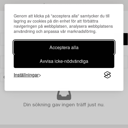
LÄS MER OM RESULTATEN
Genom att klicka på "acceptera alla" samtycker du till
lagring av cookies på din enhet för att förbättra
navigeringen på webbplatsen, analysera webbplatsens
användning och anpassa vår marknadsföring.
Acceptera alla
Avvisa icke-nödvändiga
Filter
Inställningar
GLAS
RENSA ALLA
Din sökning gav ingen träff just nu.