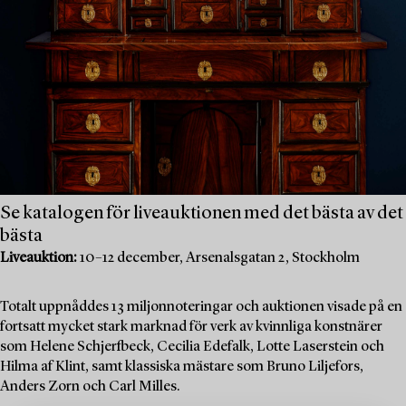
Se katalogen för liveauktionen med det bästa av det
bästa
Liveauktion:
10–12 december, Arsenalsgatan 2, Stockholm
Totalt uppnåddes 13 miljonnoteringar och auktionen visade på en
fortsatt mycket stark marknad för verk av kvinnliga konstnärer
som Helene Schjerfbeck, Cecilia Edefalk, Lotte Laserstein och
Hilma af Klint, samt klassiska mästare som Bruno Liljefors,
Anders Zorn och Carl Milles.