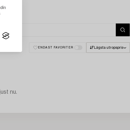
 din
s
Lägsta utropspris
ENDAST FAVORITER
just nu.