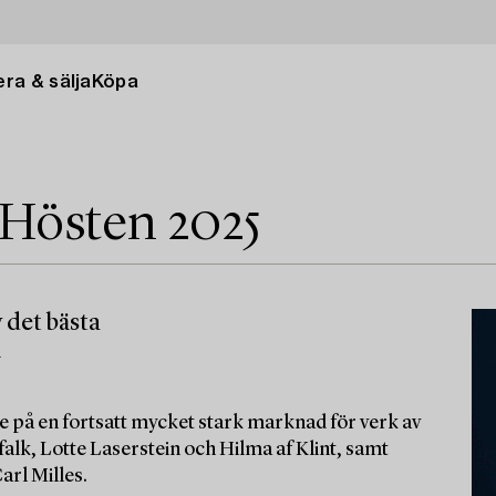
ra & sälja
Köpa
 Hösten 2025
 det bästa
m
e på en fortsatt mycket stark marknad för verk av
alk, Lotte Laserstein och Hilma af Klint, samt
arl Milles.