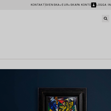
KONTAKT
SVENSKA
EUR
SKAPA KONTO
LOGGA IN