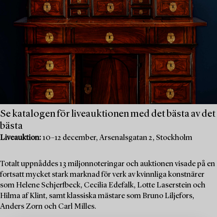
Se katalogen för liveauktionen med det bästa av det
bästa
Liveauktion:
10–12 december, Arsenalsgatan 2, Stockholm
Totalt uppnåddes 13 miljonnoteringar och auktionen visade på en
fortsatt mycket stark marknad för verk av kvinnliga konstnärer
som Helene Schjerfbeck, Cecilia Edefalk, Lotte Laserstein och
Hilma af Klint, samt klassiska mästare som Bruno Liljefors,
Anders Zorn och Carl Milles.