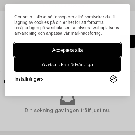
LÄS MER OM RESULTATEN
Genom att klicka på "acceptera alla" samtycker du till
lagring av cookies på din enhet för att förbättra
navigeringen på webbplatsen, analysera webbplatsens
användning och anpassa vår marknadsföring.
Acceptera alla
Avvisa icke-nödvändiga
Filter
Inställningar
KONST
RENSA ALLA
Din sökning gav ingen träff just nu.