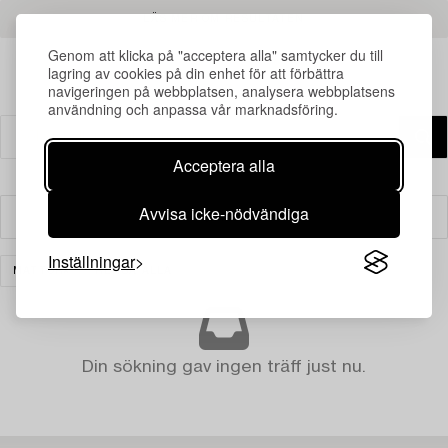
LÄS MER OM RESULTATEN
Genom att klicka på "acceptera alla" samtycker du till
lagring av cookies på din enhet för att förbättra
navigeringen på webbplatsen, analysera webbplatsens
användning och anpassa vår marknadsföring.
Acceptera alla
Avvisa icke-nödvändiga
Filter
Inställningar
MATTOR
RENSA ALLA
Din sökning gav ingen träff just nu.