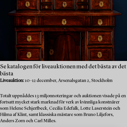
Se katalogen för liveauktionen med det bästa av det
bästa
Liveauktion:
10–12 december, Arsenalsgatan 2, Stockholm
Totalt uppnåddes 13 miljonnoteringar och auktionen visade på en
fortsatt mycket stark marknad för verk av kvinnliga konstnärer
som Helene Schjerfbeck, Cecilia Edefalk, Lotte Laserstein och
Hilma af Klint, samt klassiska mästare som Bruno Liljefors,
Anders Zorn och Carl Milles.