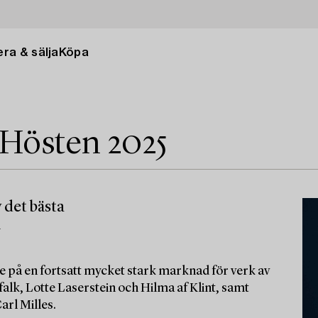
ra & sälja
Köpa
 Hösten 2025
 det bästa
m
e på en fortsatt mycket stark marknad för verk av
alk, Lotte Laserstein och Hilma af Klint, samt
arl Milles.