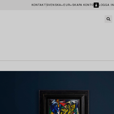
KONTAKT
SVENSKA
EUR
SKAPA KONTO
LOGGA IN