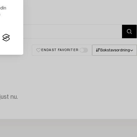
 din
s
Bokstavsordning
ENDAST FAVORITER
just nu.