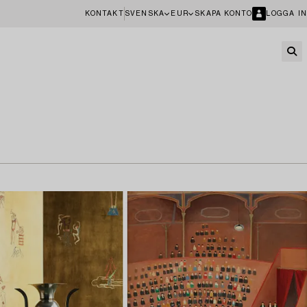
KONTAKT
SVENSKA
EUR
SKAPA KONTO
LOGGA IN