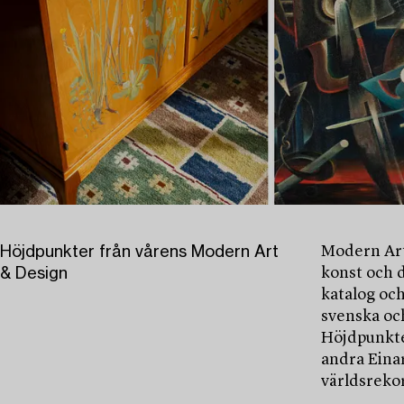
Höjdpunkter från vårens Modern Art
Modern Art
& Design
konst och 
katalog och
svenska oc
Höjdpunkte
andra Einar
världsrekor