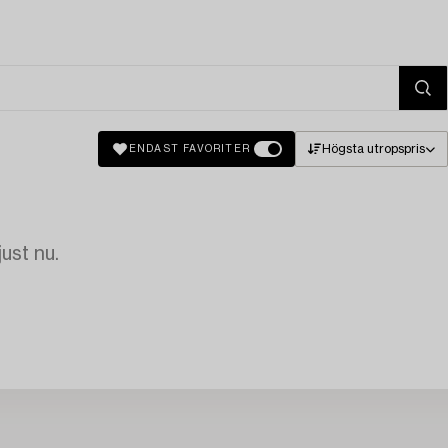
Högsta utropspris
ENDAST FAVORITER
just nu.