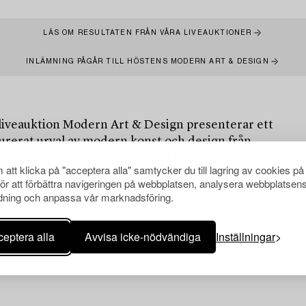
LÄS OM RESULTATEN FRÅN VÅRA LIVEAUKTIONER
INLÄMNING PÅGÅR TILL HÖSTENS MODERN ART & DESIGN
liveauktion Modern Art & Design presenterar ett
urerat urval av modern konst och design från
h internationella konstnärer och formgivare.
att klicka på "acceptera alla" samtycker du till lagring av cookies på
omfattar verk från det tidiga 1900-talets genombrott
för att förbättra navigeringen på webbplatsen, analysera webbplatsen
nismens höjdpunkt kring mitten av seklet och
ning och anpassa vår marknadsföring.
 bredd av uttryck, material och konstnärliga
eptera alla
Avvisa icke-nödvändiga
Inställningar
 Arsenalsgatan 2, Stockholm