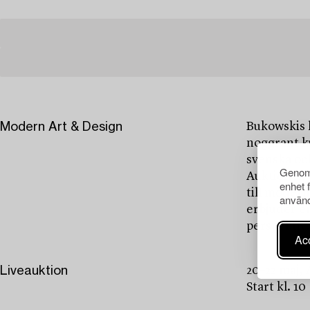
Modern Art & Design
Bukowskis 
noggrant k
svenska oc
Genom 
Auktionen 
enhet 
till moder
använd
erbjuder en
perspektiv.
Acc
Liveauktion
20–22 maj,
Start kl. 10