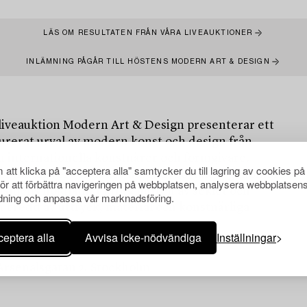
LÄS OM RESULTATEN FRÅN VÅRA LIVEAUKTIONER
INLÄMNING PÅGÅR TILL HÖSTENS MODERN ART & DESIGN
liveauktion Modern Art & Design presenterar ett
urerat urval av modern konst och design från
h internationella konstnärer och formgivare.
att klicka på "acceptera alla" samtycker du till lagring av cookies på
omfattar verk från det tidiga 1900-talets genombrott
för att förbättra navigeringen på webbplatsen, analysera webbplatsen
nismens höjdpunkt kring mitten av seklet och
ning och anpassa vår marknadsföring.
 bredd av uttryck, material och konstnärliga
eptera alla
Avvisa icke-nödvändiga
Inställningar
 Arsenalsgatan 2, Stockholm