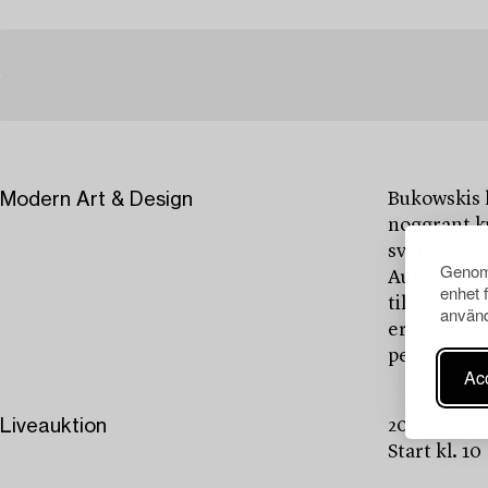
Modern Art & Design
Bukowskis 
noggrant k
svenska oc
Genom 
Auktionen 
enhet 
till moder
använd
erbjuder en
perspektiv.
Acc
Liveauktion
20–22 maj,
Start kl. 10