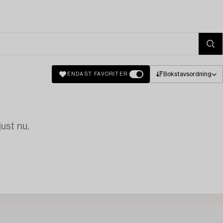
Bokstavsordning
ENDAST FAVORITER
just nu.