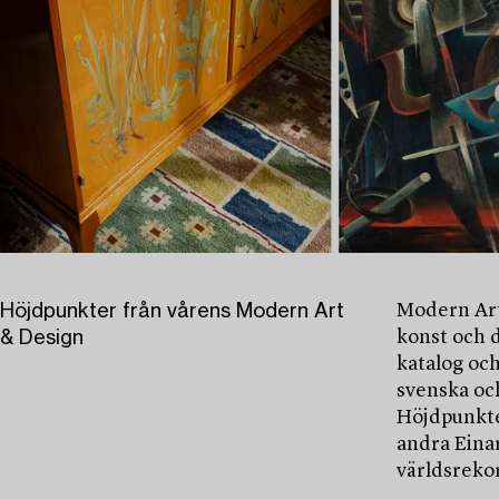
Höjdpunkter från vårens Modern Art
Modern Art
& Design
konst och 
katalog och
svenska oc
Höjdpunkte
andra Einar
världsrekor