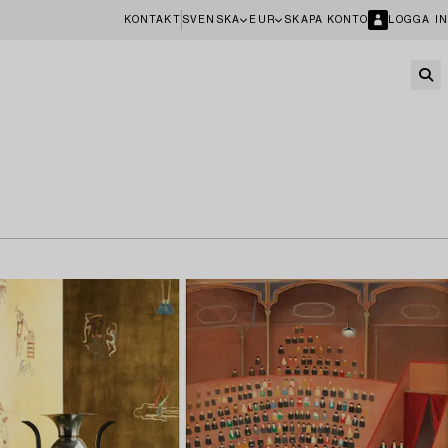
KONTAKT
SVENSKA
EUR
SKAPA KONTO
LOGGA IN