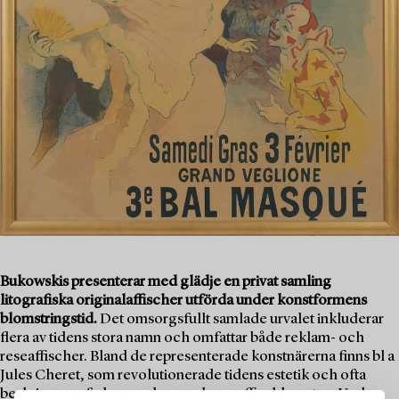
Bukowskis presenterar med glädje en privat samling
litografiska originalaffischer utförda under konstformens
blomstringstid.
Det omsorgsfullt samlade urvalet inkluderar
flera av tidens stora namn och omfattar både reklam- och
reseaffischer. Bland de representerade konstnärerna finns bl a
Jules Cheret, som revolutionerade tidens estetik och ofta
beskrivs som fadern av den moderna affischkonsten. Verken