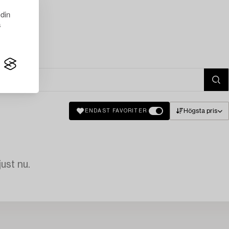
 din
s
Högsta pris
ENDAST FAVORITER
just nu.