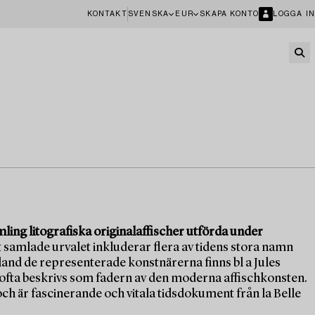
KONTAKT
SVENSKA
EUR
SKAPA KONTO
LOGGA IN
ling litografiska originalaffischer utförda under
samlade urvalet inkluderar flera av tidens stora namn
land de representerade konstnärerna finns bl a Jules
 ofta beskrivs som fadern av den moderna affischkonsten.
och är fascinerande och vitala tidsdokument från la Belle