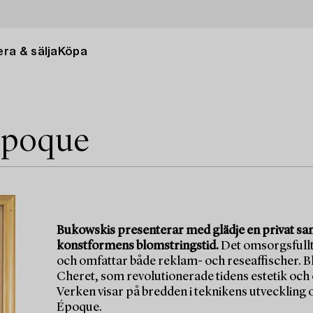
ra & sälja
Köpa
 Époque
Bukowskis presenterar med glädje en privat sam
konstformens blomstringstid.
Det omsorgsfullt 
och omfattar både reklam- och reseaffischer. B
Cheret, som revolutionerade tidens estetik och
Verken visar på bredden i teknikens utveckling 
Époque.