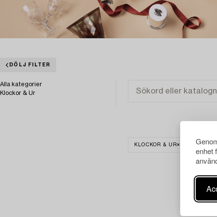
DÖLJ FILTER
Alla kategorier
Klockor & Ur
Genom 
KLOCKOR & UR
ARMBA
enhet 
använd
Acc