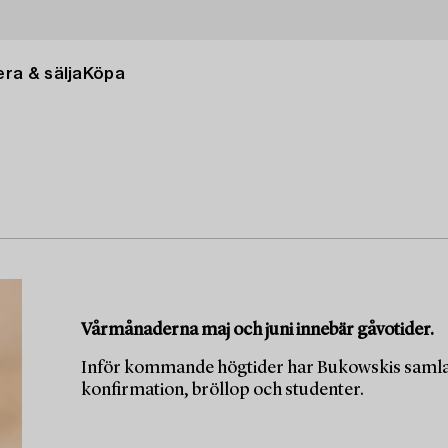
ra & sälja
Köpa
Vårmånaderna maj och juni innebär gåvotider.
Inför kommande högtider har Bukowskis samlat 
konfirmation, bröllop och studenter.