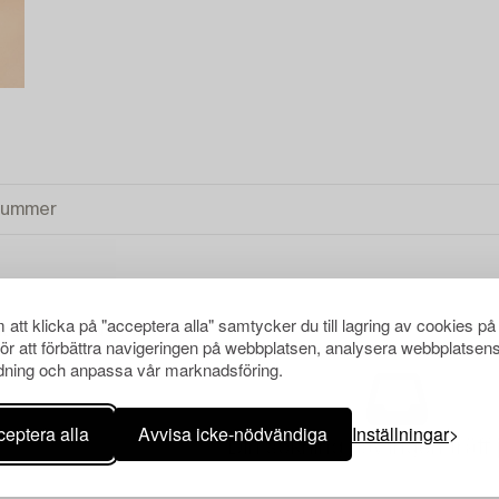
att klicka på "acceptera alla" samtycker du till lagring av cookies på
NDSUR
RENSA ALLA
för att förbättra navigeringen på webbplatsen, analysera webbplatsen
ning och anpassa vår marknadsföring.
eptera alla
Avvisa icke-nödvändiga
Inställningar
Din sökning gav ingen träff 