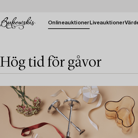
Onlineauktioner
Liveauktioner
Värde
Hög tid för gåvor