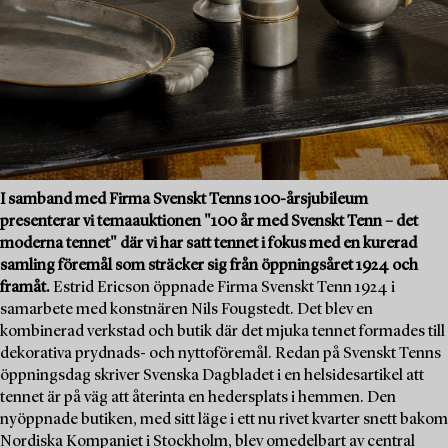
I samband med Firma Svenskt Tenns 100-årsjubileum
presenterar vi temaauktionen "100 år med Svenskt Tenn – det
moderna tennet" där vi har satt tennet i fokus med en kurerad
samling föremål som sträcker sig från öppningsåret 1924 och
framåt.
Estrid Ericson öppnade Firma Svenskt Tenn 1924 i
samarbete med konstnären Nils Fougstedt. Det blev en
kombinerad verkstad och butik där det mjuka tennet formades till
dekorativa prydnads- och nyttoföremål. Redan på Svenskt Tenns
öppningsdag skriver Svenska Dagbladet i en helsidesartikel att
tennet är på väg att återinta en hedersplats i hemmen. Den
nyöppnade butiken, med sitt läge i ett nu rivet kvarter snett bakom
Nordiska Kompaniet i Stockholm, blev omedelbart av central