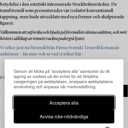
betydelse i den estetiskt intresserade Stockholmsvärden. De
tennföremål som presenterades var i relativt konventionell
tappning, men hade utvecklats med nya former och skulpterade
figurer.
Välkommen att utforska och bjuda på föremålen i denna auktion, och möt
hösten i sällskap av tennets vackra pudergrå lyster.
Vi söker just nu föremål från Firma Svenskt Tenn till komande
auktioner – läs mer och se vad vi söker här ›
Genom att klicka på "acceptera alla" samtycker du till
lagring av cookies på din enhet för att förbättra
2 föremål
navigeringen på webbplatsen, analysera webbplatsens
användning och anpassa vår marknadsföring.
Acceptera alla
Filter
Avvisa icke-nödvändiga