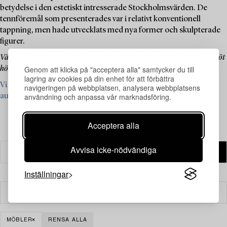
betydelse i den estetiskt intresserade Stockholmsvärden. De
tennföremål som presenterades var i relativt konventionell
tappning, men hade utvecklats med nya former och skulpterade
figurer.
Välkommen att utforska och bjuda på föremålen i denna auktion, och möt
Genom att klicka på "acceptera alla" samtycker du till
hösten i sällskap av tennets vackra pudergrå lyster.
lagring av cookies på din enhet för att förbättra
Vi söker just nu föremål från Firma Svenskt Tenn till komande
navigeringen på webbplatsen, analysera webbplatsens
användning och anpassa vår marknadsföring.
auktioner – läs mer och se vad vi söker här ›
Acceptera alla
Avvisa icke-nödvändiga
Inställningar
Filter
MÖBLER
RENSA ALLA