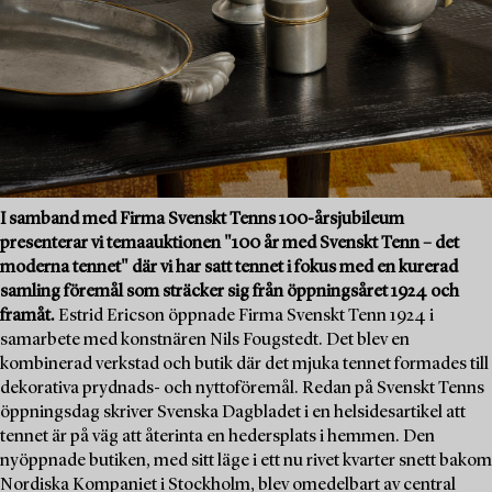
I samband med Firma Svenskt Tenns 100-årsjubileum
presenterar vi temaauktionen "100 år med Svenskt Tenn – det
moderna tennet" där vi har satt tennet i fokus med en kurerad
samling föremål som sträcker sig från öppningsåret 1924 och
framåt.
Estrid Ericson öppnade Firma Svenskt Tenn 1924 i
samarbete med konstnären Nils Fougstedt. Det blev en
kombinerad verkstad och butik där det mjuka tennet formades till
dekorativa prydnads- och nyttoföremål. Redan på Svenskt Tenns
öppningsdag skriver Svenska Dagbladet i en helsidesartikel att
tennet är på väg att återinta en hedersplats i hemmen. Den
nyöppnade butiken, med sitt läge i ett nu rivet kvarter snett bakom
Nordiska Kompaniet i Stockholm, blev omedelbart av central