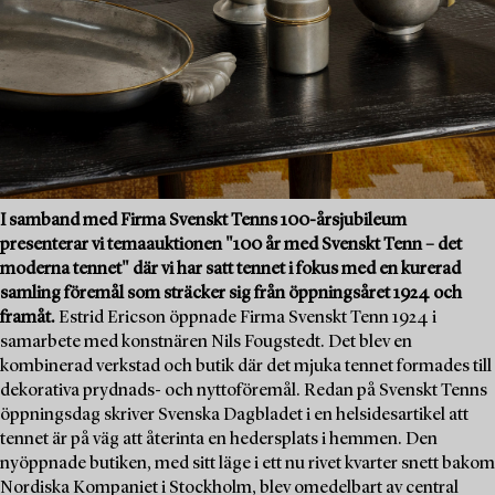
I samband med Firma Svenskt Tenns 100-årsjubileum
presenterar vi temaauktionen "100 år med Svenskt Tenn – det
moderna tennet" där vi har satt tennet i fokus med en kurerad
samling föremål som sträcker sig från öppningsåret 1924 och
framåt.
Estrid Ericson öppnade Firma Svenskt Tenn 1924 i
samarbete med konstnären Nils Fougstedt. Det blev en
kombinerad verkstad och butik där det mjuka tennet formades till
dekorativa prydnads- och nyttoföremål. Redan på Svenskt Tenns
öppningsdag skriver Svenska Dagbladet i en helsidesartikel att
tennet är på väg att återinta en hedersplats i hemmen. Den
nyöppnade butiken, med sitt läge i ett nu rivet kvarter snett bakom
Nordiska Kompaniet i Stockholm, blev omedelbart av central