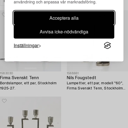
användning och anpassa vår marknadsföring.
BELYSNING
RENSA ALLA
Acceptera alla
Avvisa icke-nödvändiga
Inställningar
1583030
1568661
Firma Svenskt Tenn
Nils Fougstedt
Bordslampor, ett par, Stockholm
Lampetter, ett par, modell "60",
1925-27.
Firma Svenskt Tenn, Stockholm
1926-27.